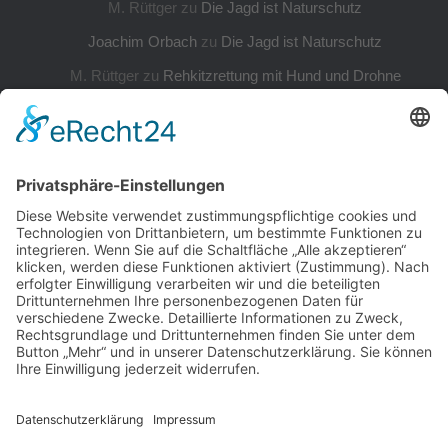
M. Rüttger
zu
Die Jagd ist Naturschutz
Joachim Orbach
zu
Die Jagd ist Naturschutz
M. Rüttger
zu
Rehkitzrettung mit Hund und Drohne
M. Rüttger
zu
Rehkitzrettung mit Hund und Drohne
Yvonne Belin
zu
Rehkitzrettung mit Hund und Drohne
Informationen
Impressum
Datenschutzerklärung
Cookie-Einstellungen