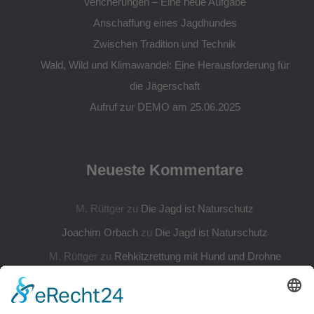
Vericherungen – Eine neue Aufgabe
Anschaffung eines Jagdhundes
Zwischen Tradition und Technik
Wald, Wild und Klimawandel: Eine Herausforderung für
die Jägerschaft
Aufruf zur DEMO am 25.06.2025
Neueste Kommentare
M. Rüttger
zu
Die Jagd ist Naturschutz
Joachim Orbach
zu
Die Jagd ist Naturschutz
M. Rüttger
zu
Rehkitzrettung mit Hund und Drohne
M. Rüttger
zu
Rehkitzrettung mit Hund und Drohne
Yvonne Belin
zu
Rehkitzrettung mit Hund und Drohne